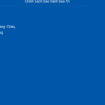
Chính sách bảo hành bảo trì
ang Châu,
ng