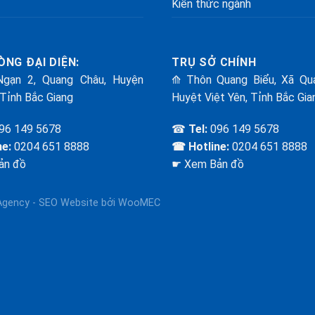
Kiến thức ngành
ÒNG ĐẠI DIỆN:
TRỤ SỞ CHÍNH
gạn 2, Quang Châu, Huyện
⟰ Thôn Quang Biểu, Xã Qu
 Tỉnh Bắc Giang
Huyệt Việt Yên, Tỉnh Bắc Gia
96 149 5678
☎
Tel:
096 149 5678
ne:
0204 651 8888
☎ Hotline:
0204 651 8888
ản đồ
☛ Xem Bản đồ
Agency -
SEO Website
bởi WooMEC