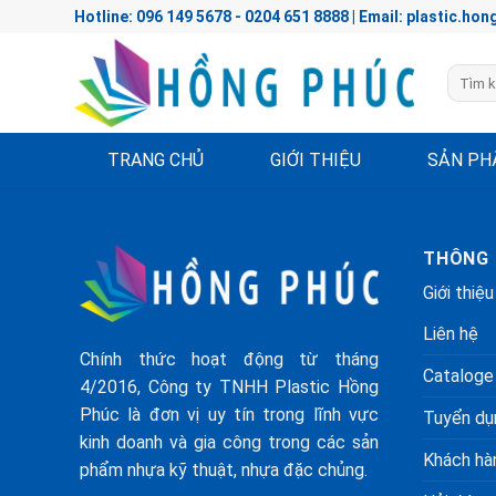
Skip
Hotline: 096 149 5678 - 0204 651 8888 | Email: plastic.
to
content
Tìm
kiếm:
TRANG CHỦ
GIỚI THIỆU
SẢN P
THÔNG 
Giới thiệu
Liên hệ
Chính thức hoạt động từ tháng
Cataloge
4/2016, Công ty TNHH Plastic Hồng
Phúc là đơn vị uy tín trong lĩnh vực
Tuyển dụ
kinh doanh và gia công trong các sản
Khách hàn
phẩm nhựa kỹ thuật, nhựa đặc chủng.