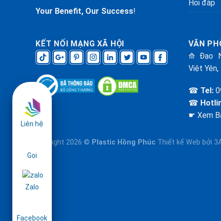
Hỏi đáp
Your Benefit, Our Success
!
KẾT NỐI MẠNG XÃ HỘI
VĂN PH
⟰ Đạo N
Việt Yên,
☎
Tel:
0
☎
Hotli
☛ Xem B
Liên hệ
Copyright 2026 ©
Plastic Hồng Phúc
Thiết kế Web
bởi 3
Gọi
Zalo
Facebook