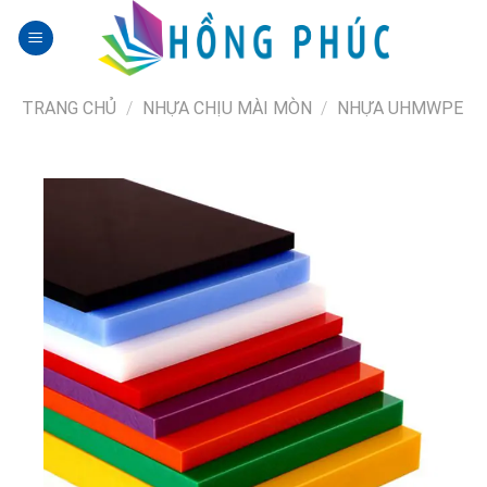
Skip
to
content
TRANG CHỦ
/
NHỰA CHỊU MÀI MÒN
/
NHỰA UHMWPE