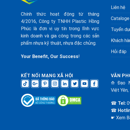
Liên hệ
Chính thức hoạt động từ tháng
Cataloge
4/2016, Công ty TNHH Plastic Hồng
Phúc là đơn vị uy tín trong lĩnh vực
Tuyển dụ
kinh doanh và gia công trong các sản
Khách hàn
phẩm nhựa kỹ thuật, nhựa đặc chủng.
Hỏi đáp
Your Benefit, Our Success
!
KẾT NỐI MẠNG XÃ HỘI
VĂN PH
⟰ Đạo N
Việt Yên,
☎
Tel:
0
☎
Hotli
☛ Xem B