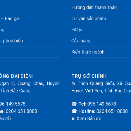
Hướng dẫn thanh toán
 – Báo giá
Tư vấn sản phẩm
ng
FAQs
g tiêu biểu
Cửa hàng
Kiến thức ngành
ÒNG ĐẠI DIỆN:
TRỤ SỞ CHÍNH
gạn 2, Quang Châu, Huyện
⟰ Thôn Quang Biểu, Xã Qu
 Tỉnh Bắc Giang
Huyệt Việt Yên, Tỉnh Bắc Gia
96 149 5678
☎
Tel:
096 149 5678
ne:
0204 651 8888
☎ Hotline:
0204 651 8888
ản đồ
☛ Xem Bản đồ